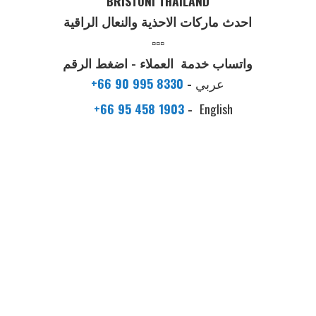
BRISTONI THAILAND
احدث ماركات الاحذية والنعال الراقية
▫️▫️▫️
واتساب خدمة العملاء - اضغط الرقم
عربي
-
+66 90 995 8330
+66 95 458 1903
-
English