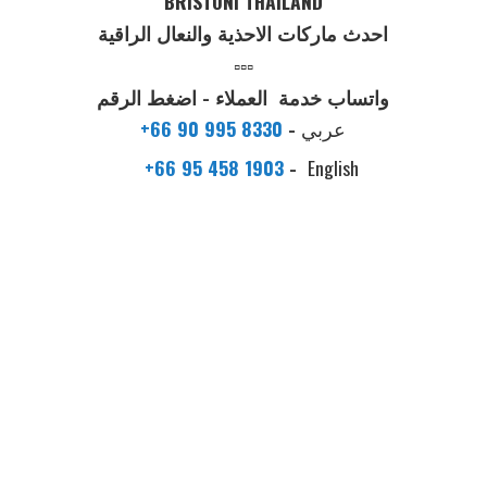
BRISTONI THAILAND
احدث ماركات الاحذية والنعال الراقية
▫️▫️▫️
واتساب خدمة العملاء - اضغط الرقم
عربي
-
+66 90 995 8330
+66 95 458 1903
-
English