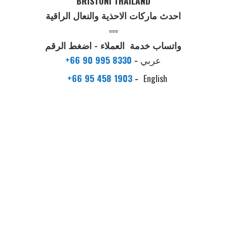
BRISTONI THAILAND
احدث ماركات الاحذية والنعال الراقية
▫️▫️▫️
واتساب خدمة العملاء - اضغط الرقم
عربي
-
+66 90 995 8330
+66 95 458 1903
-
English