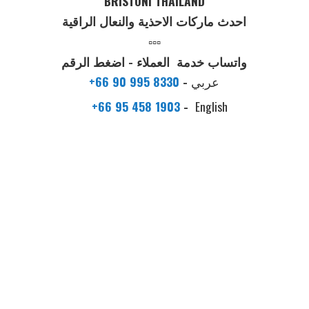
BRISTONI THAILAND
احدث ماركات الاحذية والنعال الراقية
▫️▫️▫️
واتساب خدمة العملاء - اضغط الرقم
عربي
-
+66 90 995 8330
+66 95 458 1903
-
English