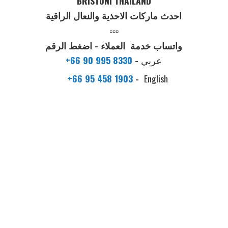
BRISTONI THAILAND
احدث ماركات الاحذية والنعال الراقية
▫️▫️▫️
واتساب خدمة العملاء - اضغط الرقم
عربي
-
+66 90 995 8330
+66 95 458 1903
-
English