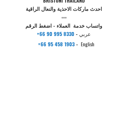
BRISTONI THAILAND
احدث ماركات الاحذية والنعال الراقية
▫️▫️▫️
واتساب خدمة العملاء - اضغط الرقم
عربي
-
+66 90 995 8330
+66 95 458 1903
-
English