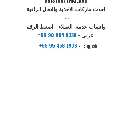
BRISTONI THAILAND
احدث ماركات الاحذية والنعال الراقية
▫️▫️▫️
واتساب خدمة العملاء - اضغط الرقم
عربي
-
+66 90 995 8330
+66 95 458 1903
-
English