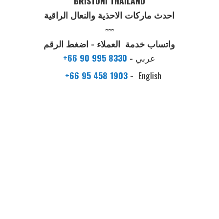
BRISTONI THAILAND
احدث ماركات الاحذية والنعال الراقية
▫️▫️▫️
واتساب خدمة العملاء - اضغط الرقم
عربي
-
+66 90 995 8330
+66 95 458 1903
-
English