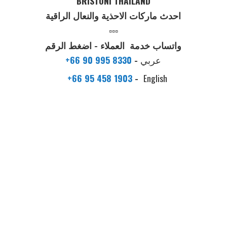
BRISTONI THAILAND
احدث ماركات الاحذية والنعال الراقية
▫️▫️▫️
واتساب خدمة العملاء - اضغط الرقم
عربي
-
+66 90 995 8330
+66 95 458 1903
-
English