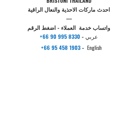
BRISTONI THAILAND
احدث ماركات الاحذية والنعال الراقية
▫️▫️▫️
واتساب خدمة العملاء - اضغط الرقم
عربي
-
+66 90 995 8330
+66 95 458 1903
-
English