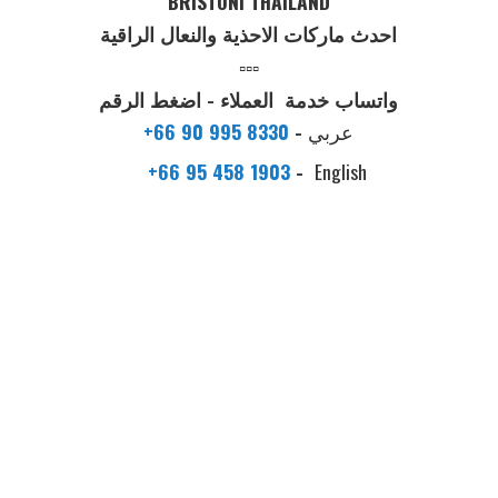
BRISTONI THAILAND
احدث ماركات الاحذية والنعال الراقية
▫️▫️▫️
واتساب خدمة العملاء - اضغط الرقم
عربي
-
+66 90 995 8330
+66 95 458 1903
-
English