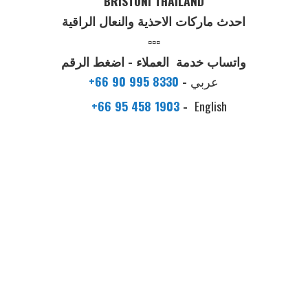
BRISTONI THAILAND
احدث ماركات الاحذية والنعال الراقية
▫️▫️▫️
واتساب خدمة العملاء - اضغط الرقم
عربي
-
+66 90 995 8330
+66 95 458 1903
-
English