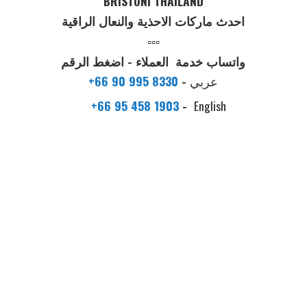
BRISTONI THAILAND
احدث ماركات الاحذية والنعال الراقية
▫️▫️▫️
واتساب خدمة العملاء - اضغط الرقم
عربي
-
+66 90 995 8330
+66 95 458 1903
-
English