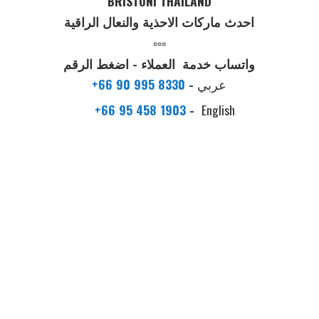
BRISTONI THAILAND
احدث ماركات الاحذية والنعال الراقية
▫️▫️▫️
واتساب خدمة العملاء - اضغط الرقم
عربي
-
+66 90 995 8330
+66 95 458 1903
-
English