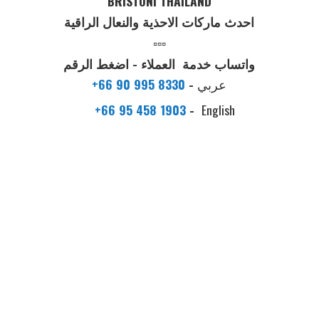
BRISTONI THAILAND
احدث ماركات الاحذية والنعال الراقية
▫️▫️▫️
واتساب خدمة العملاء - اضغط الرقم
عربي
-
+66 90 995 8330
+66 95 458 1903
-
English