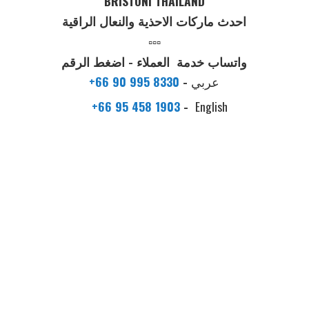
BRISTONI THAILAND
احدث ماركات الاحذية والنعال الراقية
▫️▫️▫️
واتساب خدمة العملاء - اضغط الرقم
عربي
-
+66 90 995 8330
+66 95 458 1903
-
English