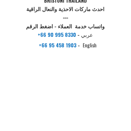
BRISTONI THAILAND
احدث ماركات الاحذية والنعال الراقية
▫️▫️▫️
واتساب خدمة العملاء - اضغط الرقم
عربي
-
+66 90 995 8330
+66 95 458 1903
-
English