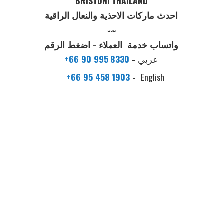
BRISTONI THAILAND
احدث ماركات الاحذية والنعال الراقية
▫️▫️▫️
واتساب خدمة العملاء - اضغط الرقم
عربي
-
+66 90 995 8330
+66 95 458 1903
-
English