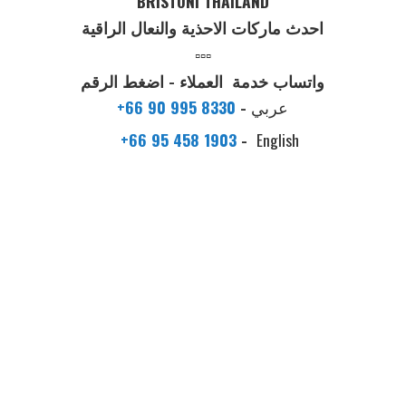
BRISTONI THAILAND
احدث ماركات الاحذية والنعال الراقية
▫️▫️▫️
واتساب خدمة العملاء - اضغط الرقم
عربي
-
+66 90 995 8330
+66 95 458 1903
-
English