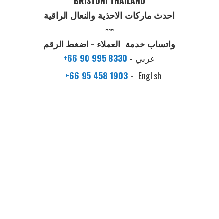
BRISTONI THAILAND
احدث ماركات الاحذية والنعال الراقية
▫️▫️▫️
واتساب خدمة العملاء - اضغط الرقم
عربي
-
+66 90 995 8330
+66 95 458 1903
-
English