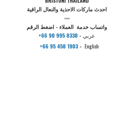
BRISTONI THAILAND
احدث ماركات الاحذية والنعال الراقية
▫️▫️▫️
واتساب خدمة العملاء - اضغط الرقم
عربي
-
+66 90 995 8330
+66 95 458 1903
-
English