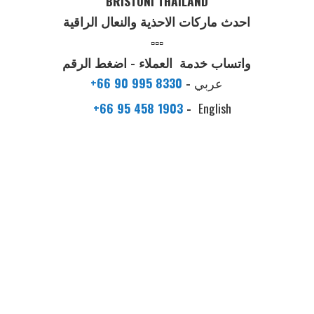
BRISTONI THAILAND
احدث ماركات الاحذية والنعال الراقية
▫️▫️▫️
واتساب خدمة العملاء - اضغط الرقم
عربي
-
+66 90 995 8330
+66 95 458 1903
-
English